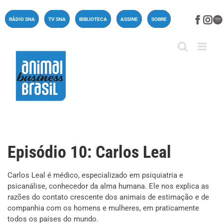
Ir
para
Face
In
RÁDIO SNA
TV SNA
BIBLIOTECA
ASSINE
SOBRE
o
conteúdo
Episódio 10: Carlos Leal
Carlos Leal é médico, especializado em psiquiatria e
psicanálise, conhecedor da alma humana. Ele nos explica as
razões do contato crescente dos animais de estimação e de
companhia com os homens e mulheres, em praticamente
todos os países do mundo.