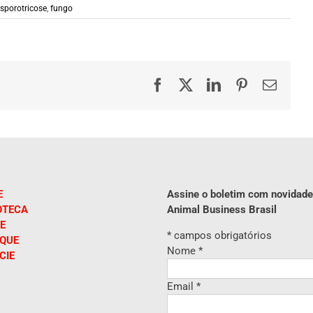
sporotricose
,
fungo
Facebook
X
LinkedIn
Pinterest
E-
mail
E
Assine o boletim com novidade
OTECA
Animal Business Brasil
E
*
campos obrigatórios
IQUE
Nome
*
CIE
Email
*