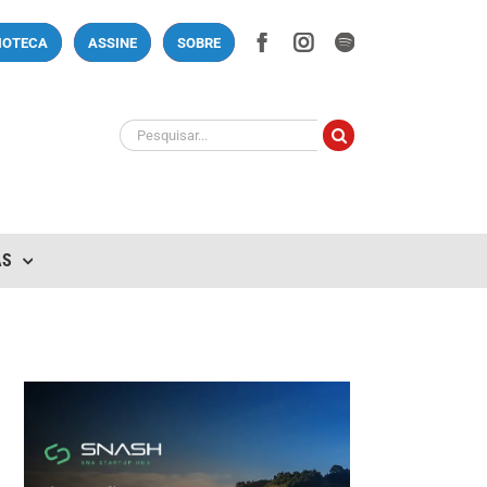
Facebook
Instagram
Spotify
LIOTECA
ASSINE
SOBRE
Buscar
resultados
para:
AS