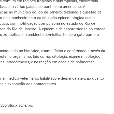
is comum em regiões tropicais e subtropicais, encontrada
atada em vários países do continente americano. A
cas no município do Rio de Janeiro, trazendo a questão da
co e do conhecimento da situação epidemiológica desta
ótico, com notificação compulsória no estado do Rio de
ado do Rio de Janeiro. A epidemia de esporotricose no estado
são zoonótica em ambiente domiciliar, tendo o gato como o
 associado ao histórico, exame físico e confirmado através da
osta no organismo, tais como: citologia; exame micológico
estes intradérmicos; e na reação em cadeia de polimerase
onal médico veterinário, habilitado e demanda atenção quanto
vas e exposição aos contactantes.
,
Sporothrix schenkii.