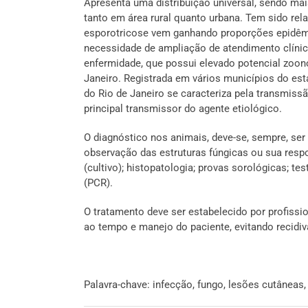
Apresenta uma distribuição universal, sendo ma
tanto em área rural quanto urbana. Tem sido rel
esporotricose vem ganhando proporções epidêmi
necessidade de ampliação de atendimento clíni
enfermidade, que possui elevado potencial zoon
Janeiro. Registrada em vários municípios do est
do Rio de Janeiro se caracteriza pela transmis
principal transmissor do agente etiológico.
O diagnóstico nos animais, deve-se, sempre, ser
observação das estruturas fúngicas ou sua resp
(cultivo); histopatologia; provas sorológicas; t
(PCR).
O tratamento deve ser estabelecido por profissi
ao tempo e manejo do paciente, evitando recidi
Palavra-chave: infecção, fungo, lesões cutâneas