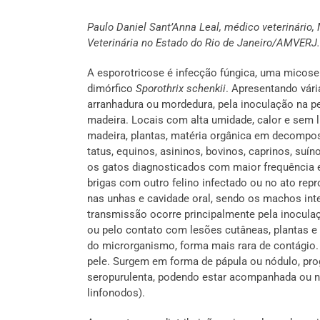
Paulo Daniel Sant’Anna Leal, médico veterinári
Veterinária no Estado do Rio de Janeiro/AMVERJ.
A esporotricose é infecção fúngica, uma micos
dimórfico
Sporothrix schenkii
. Apresentando vári
arranhadura ou mordedura, pela inoculação na pe
madeira. Locais com alta umidade, calor e sem l
madeira, plantas, matéria orgânica em decomposi
tatus, equinos, asininos, bovinos, caprinos, su
os gatos diagnosticados com maior frequência e
brigas com outro felino infectado ou no ato rep
nas unhas e cavidade oral, sendo os machos int
transmissão ocorre principalmente pela inoculaç
ou pelo contato com lesões cutâneas, plantas e
do microrganismo, forma mais rara de contágio
pele. Surgem em forma de pápula ou nódulo, pr
seropurulenta, podendo estar acompanhada ou n
linfonodos).