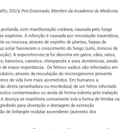
o, MSc, DScV, Pós-Doutorado, Membro da Academia de Medicina
e profunda, com manifestação cutânea, causada pelo fungo
as espécies. A infecção é causada por inoculação traumática,
le ou mucosa, através de espinho de plantas, farpas de
uz solar favorecem o crescimento do fungo (solo, troncos de
ção). A esporotricose já foi descrita em gatos, cães, ratos,
ínos, hamsters, camelos, chimpanzés e aves domésticas, sendo
 de maior importância. Os felinos sadios são infectados em
rodutivo, através da inoculação do microrganismo presente
eiros de vida livre mais acometidos. Em humanos a
ão direta (arranhadura ou mordedura) de um felino infectado
 solos contaminados ou ainda de forma indireta pela inalação
. A doença se manifesta comumente sob a forma de feridas na
ogredindo para ulceração e drenagem de secreção
ão de linfangite nodular ascendente (aumento dos