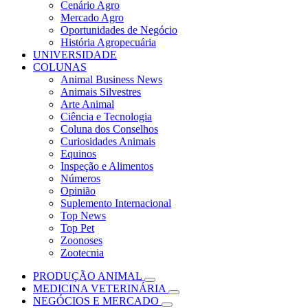
Cenário Agro
Mercado Agro
Oportunidades de Negócio
História Agropecuária
UNIVERSIDADE
COLUNAS
Animal Business News
Animais Silvestres
Arte Animal
Ciência e Tecnologia
Coluna dos Conselhos
Curiosidades Animais
Equinos
Inspeção e Alimentos
Números
Opinião
Suplemento Internacional
Top News
Top Pet
Zoonoses
Zootecnia
PRODUÇÃO ANIMAL
MEDICINA VETERINÁRIA
NEGÓCIOS E MERCADO