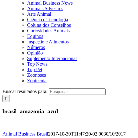
Animal Business News
Animais Silvestres
Arte Animal
Ciência e Tecnologia
Coluna dos Conselhos
Curiosidades Animais
Equinos
Inspeção e Alimentos
Números
Opinião
Suplemento Internacional
Top News
Top Pet
Zoonoses
Zootecnia
Buscar resultados para:
brasil_amazonia_azul
Animal Business Brasil
2017-10-30T11:47:20-02:00
30/10/2017
|