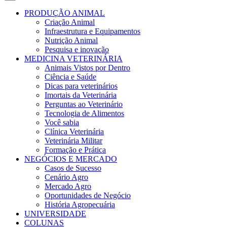
PRODUÇÃO ANIMAL
Criação Animal
Infraestrutura e Equipamentos
Nutrição Animal
Pesquisa e inovação
MEDICINA VETERINÁRIA
Animais Vistos por Dentro
Ciência e Saúde
Dicas para veterinários
Imortais da Veterinária
Perguntas ao Veterinário
Tecnologia de Alimentos
Você sabia
Clínica Veterinária
Veterinária Militar
Formação e Prática
NEGÓCIOS E MERCADO
Casos de Sucesso
Cenário Agro
Mercado Agro
Oportunidades de Negócio
História Agropecuária
UNIVERSIDADE
COLUNAS