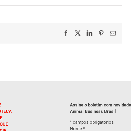
Facebook
X
LinkedIn
Pinterest
E-
mail
E
Assine o boletim com novidade
OTECA
Animal Business Brasil
E
*
campos obrigatórios
IQUE
Nome
*
CIE