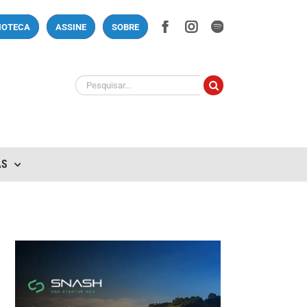
Facebook
Instagram
Spotify
LIOTECA
ASSINE
SOBRE
Buscar
resultados
para:
AS