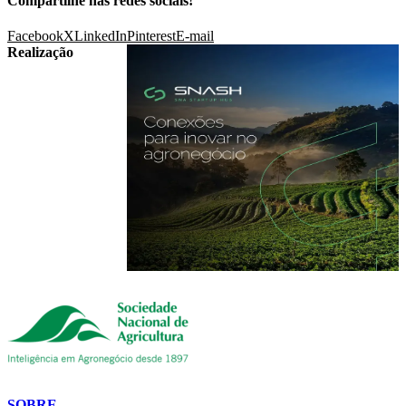
Compartilhe nas redes sociais!
Facebook
X
LinkedIn
Pinterest
E-mail
Realização
SOBRE