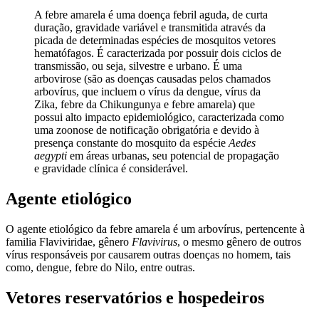
A febre amarela é uma doença febril aguda, de curta
duração, gravidade variável e transmitida através da
picada de determinadas espécies de mosquitos vetores
hematófagos. É caracterizada por possuir dois ciclos de
transmissão, ou seja, silvestre e urbano. É uma
arbovirose (são as doenças causadas pelos chamados
arbovírus, que incluem o vírus da dengue, vírus da
Zika, febre da Chikungunya e febre amarela) que
possui alto impacto epidemiológico, caracterizada como
uma zoonose de notificação obrigatória e devido à
presença constante do mosquito da espécie
Aedes
aegypti
em áreas urbanas, seu potencial de propagação
e gravidade clínica é considerável.
Agente etiológico
O agente etiológico da febre amarela é um arbovírus, pertencente à
familia Flaviviridae, gênero
Flavivirus
, o mesmo gênero de outros
vírus responsáveis por causarem outras doenças no homem, tais
como, dengue, febre do Nilo, entre outras.
Vetores reservatórios e hospedeiros