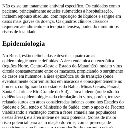
Não existe um tratamento antiviral específico. Os cuidados com o
paciente, principalmente aqueles submetidos à hospitalização,
incluem repouso absoluto, com reposição de líquidos e sangue em
casos mais graves da doença. Os quadros clínicos clássicos
requerem atendimento em terapia intensiva, podendo diminuir os
riscos de letalidade.
Epidemiologia
No Brasil, estão delimitadas e descritas quatro áreas
epidemiologicamente definidas. A área endêmica ou enzoótica
(regiões Norte, Centro-Oeste e Estado do Maranhão), onde o vírus
circula constantemente entre os macacos, propiciando o surgimento
de casos em humanos; a área epizoótica ou de transição (onde
eventualmente ocorrem surtos em macacos e consequentemente no
homem, configurando os estados da Bahia, Minas Gerais, Paraná,
Santa Catarina e Rio Grande do Sul); a área indene (onde não há
evidências epidemiológicas da circulação do vírus, porém, tem-se
relatado surtos em áreas consideradas indenes como nos Estados do
Sudeste e Sul, tendo o Ministério da Saúde, com o apoio da Fiocruz,
viabilizando a vacinação contra a febre amarela nas populações
destas áreas); e a área indene de risco potencial (zonas de maior
risco potencial para a circulação do vírus, com a presença de
ecossistemas que favoreçam a reprodução do mosquito vetor).