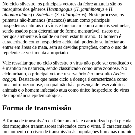
No ciclo silvestre, os principais vetores da febre amarela são os
mosquitos dos gêneros
Haemagogus
(
H. janthinomys
e
H.
albomaculatus
) e
Sabethes
(
S. chloropterus
). Neste processo, os
primatas não-humanos (macacos) atuam como principais
hospedeiros naturais do vírus e funcionam como animais sentinelas,
sendo usados para determinar de forma mensurável, riscos ou
perigos ambientais à saúde ou bem-estar humano. O homem é
caracterizado como hospedeiro acidental, podendo se infectar ao
entrar em áreas de mata, sem as devidas proteções, como o uso de
repelentes e vestimenta apropriado.
Vale ressaltar que no ciclo silvestre o vírus não pode ser erradicado e
é mantido na natureza, sendo classificado como uma zoonose. No
ciclo urbano, o principal vetor e reservatório é o mosquito
Aedes
aegypti
. Destaca-se que neste ciclo a doença é caracterizada como
uma antropozoonose, no qual não há a presença de reservatórios
animais e o homem infectado atua como único hospedeiro do vírus
de importância epidemiológica.
Forma de transmissão
A forma de transmissão da febre amarela é caracterizada pela picada
dos mosquitos transmissores infectados com o vírus. É caracterizado
um aumento do risco de transmissão às populações humanas durante