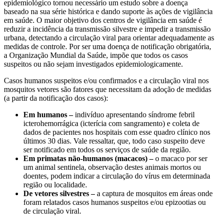
epidemiológico tornou necessário um estudo sobre a doença
baseado na sua série histórica e dando suporte às ações de vigilância
em saúde. O maior objetivo dos centros de vigilância em saúde é
reduzir a incidência da transmissão silvestre e impedir a transmissão
urbana, detectando a circulação viral para orientar adequadamente as
medidas de controle. Por ser uma doença de notificação obrigatória,
a Organização Mundial da Saúde, impõe que todos os casos
suspeitos ou não sejam investigados epidemiologicamente.
Casos humanos suspeitos e/ou confirmados e a circulação viral nos
mosquitos vetores são fatores que necessitam da adoção de medidas
(a partir da notificação dos casos):
Em humanos –
indivíduo apresentando síndrome febril
icterohemorrágica (icterícia com sangramento) e coleta de
dados de pacientes nos hospitais com esse quadro clínico nos
últimos 30 dias. Vale ressaltar, que, todo caso suspeito deve
ser notificado em todos os serviços de saúde da região.
Em primatas não-humanos (macacos) –
o macaco por ser
um animal sentinela, observação destes animais mortos ou
doentes, podem indicar a circulação do vírus em determinada
região ou localidade.
De vetores silvestres –
a captura de mosquitos em áreas onde
foram relatados casos humanos suspeitos e/ou epizootias ou
de circulação viral.