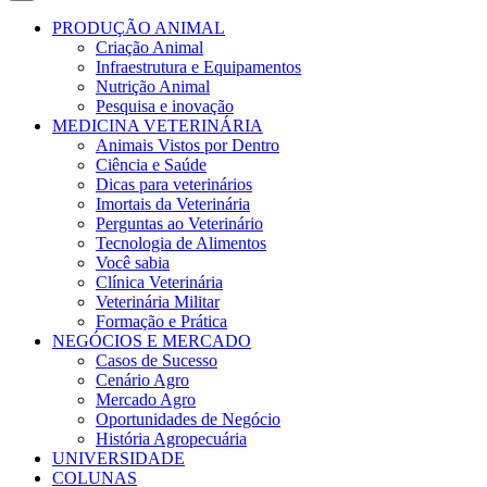
PRODUÇÃO ANIMAL
Criação Animal
Infraestrutura e Equipamentos
Nutrição Animal
Pesquisa e inovação
MEDICINA VETERINÁRIA
Animais Vistos por Dentro
Ciência e Saúde
Dicas para veterinários
Imortais da Veterinária
Perguntas ao Veterinário
Tecnologia de Alimentos
Você sabia
Clínica Veterinária
Veterinária Militar
Formação e Prática
NEGÓCIOS E MERCADO
Casos de Sucesso
Cenário Agro
Mercado Agro
Oportunidades de Negócio
História Agropecuária
UNIVERSIDADE
COLUNAS