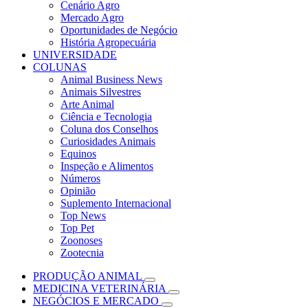
Cenário Agro
Mercado Agro
Oportunidades de Negócio
História Agropecuária
UNIVERSIDADE
COLUNAS
Animal Business News
Animais Silvestres
Arte Animal
Ciência e Tecnologia
Coluna dos Conselhos
Curiosidades Animais
Equinos
Inspeção e Alimentos
Números
Opinião
Suplemento Internacional
Top News
Top Pet
Zoonoses
Zootecnia
PRODUÇÃO ANIMAL
MEDICINA VETERINÁRIA
NEGÓCIOS E MERCADO