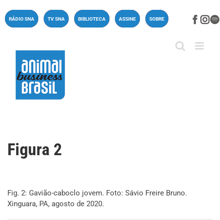
Ir
para
Face
In
RÁDIO SNA
TV SNA
BIBLIOTECA
ASSINE
SOBRE
o
conteúdo
Figura 2
Fig. 2: Gavião-caboclo jovem. Foto: Sávio Freire Bruno.
Xinguara, PA, agosto de 2020.