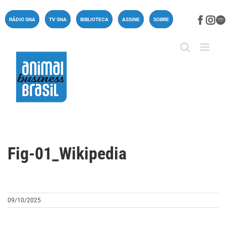
Ir
para
Face
In
RÁDIO SNA
TV SNA
BIBLIOTECA
ASSINE
SOBRE
o
conteúdo
Fig-01_Wikipedia
09/10/2025