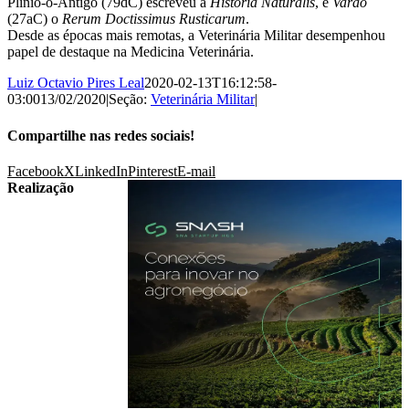
Plínio-o-Antigo (79dC) escreveu a
História Naturalis
, e
Varão
(27aC) o
Rerum Doctissimus Rusticarum
.
Desde as épocas mais remotas, a Veterinária Militar desempenhou
papel de destaque na Medicina Veterinária.
Luiz Octavio Pires Leal
2020-02-13T16:12:58-
03:00
13/02/2020
|
Seção:
Veterinária Militar
|
Compartilhe nas redes sociais!
Facebook
X
LinkedIn
Pinterest
E-mail
Realização