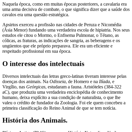
Naquela época, como em muitas épocas posteriores, a cavalaria era
uma arma decisiva de combate, o que significa dizer que a saúde dos
cavalos era uma questão estratégica.
Apsirtos exerceu a profissão nas cidades de Peruza e Nicomédia
(Àsia Menor) fundando uma verdadeira escola de hipiatria. Nos seus
estudos ele citou o Mormo, o Enfisema Pulmonar, o Tétano, as
cólicas, as fraturas, as indicações de sangria, as beberagens e os
ungüentos que ele próprio preparava. Ele era um eficiente e
respeitado profissional em sua época.
O interesse dos intelectuais
Diversos intelectuais das letras greco-latinas tiveram interesse pelas
doenças dos animais. Na
Odisseia
, de Homero e na
Ilíada
, e
Virgílio, nas
Geórgicas
, estudaram a fauna. Aristóteles (384-322
aC), que produziu uma verdadeira enciclopédia de conhecimento
humano, deixa explícito a sua condição de naturalista, o que lhe
valeu o crédito de fundador da Zoologia. Foi ele quem concebeu a
primeira classificação do Reino Animal de que se tem notícia.
História dos Animais.