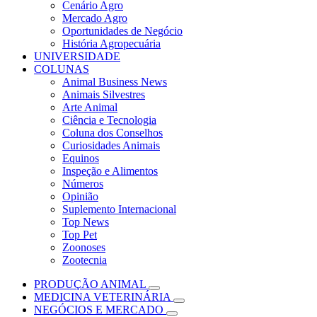
Cenário Agro
Mercado Agro
Oportunidades de Negócio
História Agropecuária
UNIVERSIDADE
COLUNAS
Animal Business News
Animais Silvestres
Arte Animal
Ciência e Tecnologia
Coluna dos Conselhos
Curiosidades Animais
Equinos
Inspeção e Alimentos
Números
Opinião
Suplemento Internacional
Top News
Top Pet
Zoonoses
Zootecnia
PRODUÇÃO ANIMAL
MEDICINA VETERINÁRIA
NEGÓCIOS E MERCADO