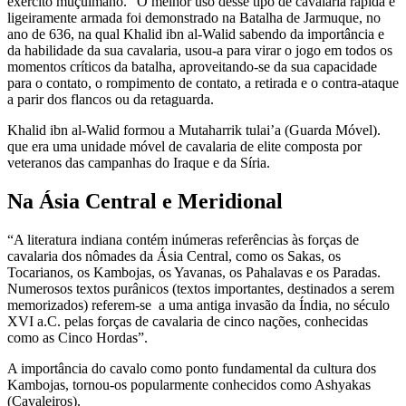
exército muçulmano. “O melhor uso desse tipo de cavalaria rápida e
ligeiramente armada foi demonstrado na Batalha de Jarmuque, no
ano de 636, na qual Khalid ibn al-Walid sabendo da importância e
da habilidade da sua cavalaria, usou-a para virar o jogo em todos os
momentos críticos da batalha, aproveitando-se da sua capacidade
para o contato, o rompimento de contato, a retirada e o contra-ataque
a parir dos flancos ou da retaguarda.
Khalid ibn al-Walid formou a Mutaharrik tulai’a (Guarda Móvel).
que era uma unidade móvel de cavalaria de elite composta por
veteranos das campanhas do Iraque e da Síria.
Na Ásia Central e Meridional
“A literatura indiana contém inúmeras referências às forças de
cavalaria dos nômades da Ásia Central, como os Sakas, os
Tocarianos, os Kambojas, os Yavanas, os Pahalavas e os Paradas.
Numerosos textos purânicos (textos importantes, destinados a serem
memorizados) referem-se a uma antiga invasão da Índia, no século
XVI a.C. pelas forças de cavalaria de cinco nações, conhecidas
como as Cinco Hordas”.
A importância do cavalo como ponto fundamental da cultura dos
Kambojas, tornou-os popularmente conhecidos como Ashyakas
(Cavaleiros).