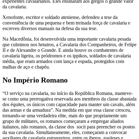
experientes cavalarianos. Eles ensinaram aos gregos o grande valor
da cavalaria.
Xenofonte, escritor e soldado ateniense, defendeu a tese da
conveniência de uma pequena e bem treinada força de cavalaria e
escreveu diversos manuais na defesa da sua tese.
Na Macedônia, foi desenvolvida uma importante cavalaria pesada
que culminou nos hetairos, a Cavalaria dos Companheiros, de Felipe
II e de Alexandre o Grande. E ainda houve os combatentes de
cavalaria ligeira, os pródromos e os ippikos, soldados de cavalaria
média, que eram armados com lança e espada, protegidos com
malhas de aço e chapéu.
No Império Romano
“O serviço na cavalaria, no início da República Romana, manteve-
se como uma prerrogativa reservada aos membros da classe abastada
dos équites, os únicos com capacidade para manter um cavalo, além
das armas e da armadura”. Na medida em que essa classe cresceu,
tornando-se uma verdadeira elite, mais do que propriamente um
grupo de militares, os romanos começaram a empregar aliados
italianos, não romanos, da classe dos socii para preencher os postos
da sua cavalaria. Simultaneamente, eles, começaram a convocar
auxiliares de cavalaria estrangeiros, entre os iberos, gauleses e