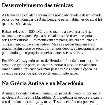
Desenvolvimento das técnicas
As técnicas de cavalaria foram uma novidade criada e desenvolvida
pelos povos nômades da Ásia Central e pelos habitantes do atual Irã
(partias e sármatas).
Baixos relevos de 860 a.C. representando a cavalaria assíria,
mostram que naquela época os cavaleiros não usavam esporas,
selas,nem estribos. Eles montavam em pares, um era arqueiro e o
companheiro cuidava das rédeas, Mas as espadas também eram
usadas, assim como os escudos. Tempos depois, apareceram as selas
permitindo que o próprio arqueiro manejasse as rédeas.
Em 490 a.C., segundo relato de Heródoto, foi criada uma raça de
cavalo de grande porte, capaz de suportar o peso de cavalarianos
usando armaduras cada vez mais pesadas.Mas naquela época os
cavalos pesados, de grande porte, eram muito raros.
Na Grécia Antiga e na Macedônia
A arma da cavalaria desempenhou um papel de menor importância
na Grécia Antiga e na Macedônia. A preferência na época era para o
uso da infantaria couraçada, mas a Tessália era famosa por seus