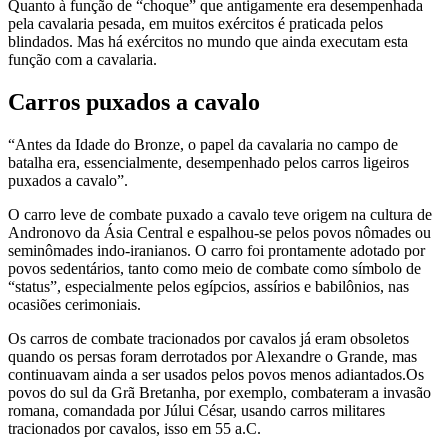
Quanto à função de “choque” que antigamente era desempenhada
pela cavalaria pesada, em muitos exércitos é praticada pelos
blindados. Mas há exércitos no mundo que ainda executam esta
função com a cavalaria.
Carros puxados a cavalo
“Antes da Idade do Bronze, o papel da cavalaria no campo de
batalha era, essencialmente, desempenhado pelos carros ligeiros
puxados a cavalo”.
O carro leve de combate puxado a cavalo teve origem na cultura de
Andronovo da Ásia Central e espalhou-se pelos povos nômades ou
seminômades indo-iranianos. O carro foi prontamente adotado por
povos sedentários, tanto como meio de combate como símbolo de
“status”, especialmente pelos egípcios, assírios e babilônios, nas
ocasiões cerimoniais.
Os carros de combate tracionados por cavalos já eram obsoletos
quando os persas foram derrotados por Alexandre o Grande, mas
continuavam ainda a ser usados pelos povos menos adiantados.Os
povos do sul da Grã Bretanha, por exemplo, combateram a invasão
romana, comandada por Júlui César, usando carros militares
tracionados por cavalos, isso em 55 a.C.