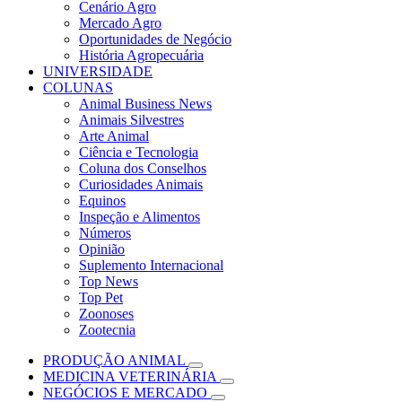
Cenário Agro
Mercado Agro
Oportunidades de Negócio
História Agropecuária
UNIVERSIDADE
COLUNAS
Animal Business News
Animais Silvestres
Arte Animal
Ciência e Tecnologia
Coluna dos Conselhos
Curiosidades Animais
Equinos
Inspeção e Alimentos
Números
Opinião
Suplemento Internacional
Top News
Top Pet
Zoonoses
Zootecnia
PRODUÇÃO ANIMAL
MEDICINA VETERINÁRIA
NEGÓCIOS E MERCADO