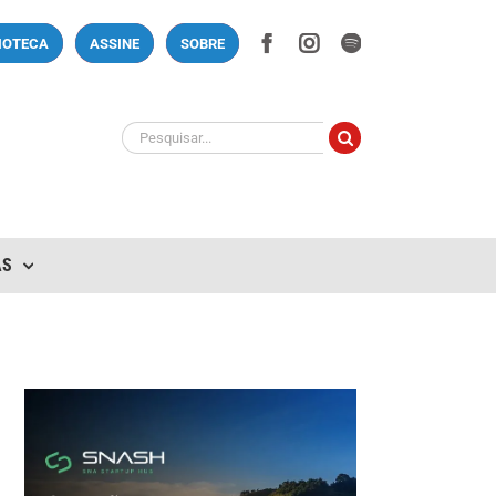
Facebook
Instagram
Spotify
LIOTECA
ASSINE
SOBRE
Buscar
resultados
para:
AS