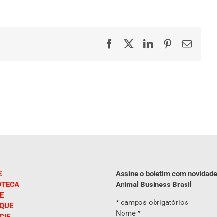
Facebook
X
LinkedIn
Pinterest
E-
mail
E
Assine o boletim com novidade
OTECA
Animal Business Brasil
E
*
campos obrigatórios
IQUE
Nome
*
CIE