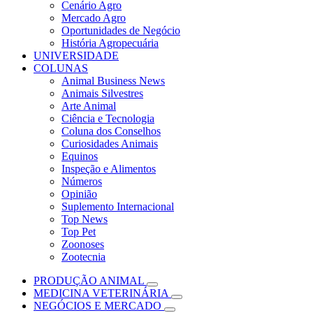
Cenário Agro
Mercado Agro
Oportunidades de Negócio
História Agropecuária
UNIVERSIDADE
COLUNAS
Animal Business News
Animais Silvestres
Arte Animal
Ciência e Tecnologia
Coluna dos Conselhos
Curiosidades Animais
Equinos
Inspeção e Alimentos
Números
Opinião
Suplemento Internacional
Top News
Top Pet
Zoonoses
Zootecnia
PRODUÇÃO ANIMAL
MEDICINA VETERINÁRIA
NEGÓCIOS E MERCADO