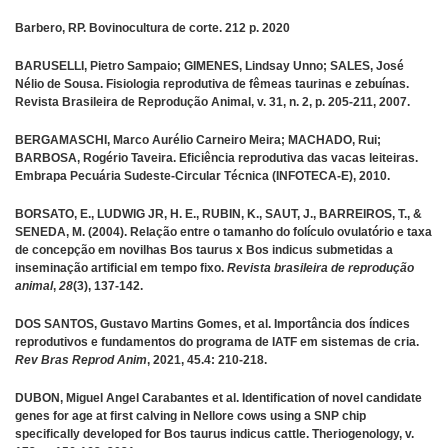
Barbero, RP. Bovinocultura de corte. 212 p. 2020
BARUSELLI, Pietro Sampaio; GIMENES, Lindsay Unno; SALES, José
Nélio de Sousa. Fisiologia reprodutiva de fêmeas taurinas e zebuínas.
Revista Brasileira de Reprodução Animal, v. 31, n. 2, p. 205-211, 2007.
BERGAMASCHI, Marco Aurélio Carneiro Meira; MACHADO, Rui;
BARBOSA, Rogério Taveira. Eficiência reprodutiva das vacas leiteiras.
Embrapa Pecuária Sudeste-Circular Técnica (INFOTECA-E), 2010.
BORSATO, E., LUDWIG JR, H. E., RUBIN, K., SAUT, J., BARREIROS, T., &
SENEDA, M. (2004). Relação entre o tamanho do folículo ovulatório e taxa
de concepção em novilhas Bos taurus x Bos indicus submetidas a
inseminação artificial em tempo fixo.
Revista brasileira de reprodução
animal
,
28
(3), 137-142.
DOS SANTOS, Gustavo Martins Gomes, et al. Importância dos índices
reprodutivos e fundamentos do programa de IATF em sistemas de cria.
Rev Bras Reprod Anim
, 2021, 45.4: 210-218.
DUBON, Miguel Angel Carabantes et al. Identification of novel candidate
genes for age at first calving in Nellore cows using a SNP chip
specifically developed for Bos taurus indicus cattle. Theriogenology, v.