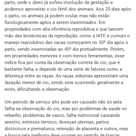
parto, onde o útero já sofreu involução da gestação e
podemos aproveitar o cio fértil dos animais. Aos 25 dias após
o parto, os animais já podem ovular, mas não estão
fisiologicamente aptos a serem inseminados. Em
propriedades com alta eficiência reprodutiva e que lancem
mão das biotécnicas da reprodução, como a IATF, é comum o
manejo reprodutivo das vacas começarem no 35º dia após o
parto, sendo inseminadas ao 45º dia pontualmente. Porém,
em propriedades menores e com menos ferramentas, esse
índice fica por conta da observação correta do cio, que é
bastante falha, e depende de uma série de fatores como a
diferença entre as raças. As raças zebuínas apresentam uma
duração menor de cio, sendo este ocorrendo geralmente a
noite, dificultando a observação.
Um período de serviço alto pode ser causado não só pela
falha na observação do cio, mas por problemas de saúde no
rebanho, problemas de casco, falha nutricional causando
anestro, estresse térmico, doenças uterinas, partos
distócicos e prematuros, retenção de placenta e outros, mas
a busca pela melhoria deve ocorrer no sentido de buscar