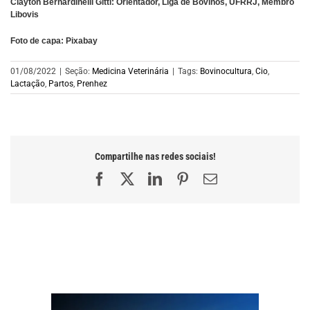
Clayton Bernardinelli Gitti: Orientador, Liga de Bovinos, UFRRJ, Membro
Libovis
Foto de capa: Pixabay
01/08/2022
|
Seção:
Medicina Veterinária
|
Tags:
Bovinocultura
,
Cio
,
Lactação
,
Partos
,
Prenhez
Compartilhe nas redes sociais!
Facebook
X
LinkedIn
Pinterest
E-
mail