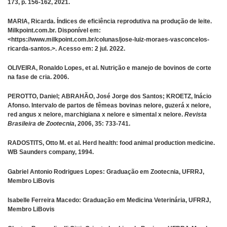
173, p. 156-162, 2021.
MARIA, Ricarda. Índices de eficiência reprodutiva na produção de leite.
Milkpoint.com.br. Disponível em:
<https://www.milkpoint.com.br/colunas/jose-luiz-moraes-vasconcelos-
ricarda-santos.>. Acesso em: 2 jul. 2022.
OLIVEIRA, Ronaldo Lopes, et al. Nutrição e manejo de bovinos de corte
na fase de cria. 2006.
‌PEROTTO, Daniel; ABRAHÃO, José Jorge dos Santos; KROETZ, Inácio
Afonso. Intervalo de partos de fêmeas bovinas nelore, guzerá x nelore,
red angus x nelore, marchigiana x nelore e simental x nelore.
Revista
Brasileira de Zootecnia
, 2006, 35: 733-741.
RADOSTITS, Otto M. et al. Herd health: food animal production medicine.
WB Saunders company, 1994.
Gabriel Antonio Rodrigues Lopes: Graduação em Zootecnia, UFRRJ,
Membro LiBovis
Isabelle Ferreira Macedo: Graduação em Medicina Veterinária, UFRRJ,
Membro LiBovis