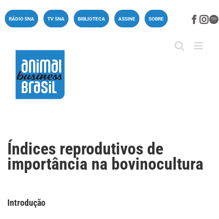
Ir
para
Face
In
RÁDIO SNA
TV SNA
BIBLIOTECA
ASSINE
SOBRE
o
conteúdo
Índices reprodutivos de
importância na bovinocultura
Introdução