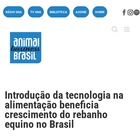
Ir
para
Face
In
RÁDIO SNA
TV SNA
BIBLIOTECA
ASSINE
SOBRE
o
conteúdo
Introdução da tecnologia na
alimentação beneficia
crescimento do rebanho
equino no Brasil