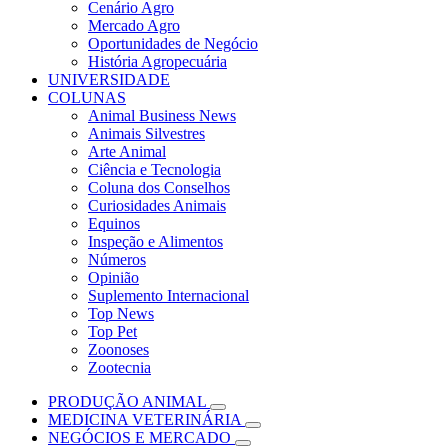
Cenário Agro
Mercado Agro
Oportunidades de Negócio
História Agropecuária
UNIVERSIDADE
COLUNAS
Animal Business News
Animais Silvestres
Arte Animal
Ciência e Tecnologia
Coluna dos Conselhos
Curiosidades Animais
Equinos
Inspeção e Alimentos
Números
Opinião
Suplemento Internacional
Top News
Top Pet
Zoonoses
Zootecnia
PRODUÇÃO ANIMAL
MEDICINA VETERINÁRIA
NEGÓCIOS E MERCADO