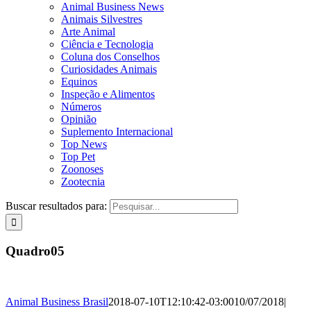
Animal Business News
Animais Silvestres
Arte Animal
Ciência e Tecnologia
Coluna dos Conselhos
Curiosidades Animais
Equinos
Inspeção e Alimentos
Números
Opinião
Suplemento Internacional
Top News
Top Pet
Zoonoses
Zootecnia
Buscar resultados para:
Quadro05
Animal Business Brasil
2018-07-10T12:10:42-03:00
10/07/2018
|