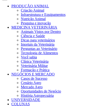
PRODUÇÃO ANIMAL
Criação Animal
Infraestrutura e Equipamentos
Nutrição Animal
Pesquisa e inovação
MEDICINA VETERINÁRIA
Animais Vistos por Dentro
Ciência e Saúde
Dicas para veterinários
Imortais da Veterinária
Perguntas ao Veterinário
Tecnologia de Alimentos
Você sabia
Clínica Veterinária
Veterinária Militar
Formação e Prática
NEGÓCIOS E MERCADO
Casos de Sucesso
Cenário Agro
Mercado Agro
Oportunidades de Negócio
História Agropecuária
UNIVERSIDADE
COLUNAS