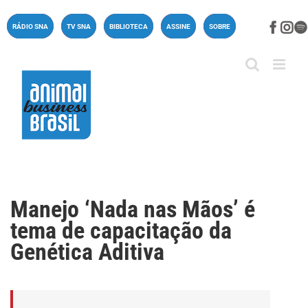
Ir
para
Face
In
RÁDIO SNA
TV SNA
BIBLIOTECA
ASSINE
SOBRE
o
conteúdo
Manejo ‘Nada nas Mãos’ é
tema de capacitação da
Genética Aditiva