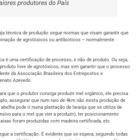
iores produtores do País
cuja técnica de produção segue normas que visam garantir que
aminação de agrotóxicos ou antibióticos – normalmente
ica é uma certificação de processo, e não de produto. Ou seja,
roduto livre de agrotóxicos, mas sim garantir que o processo
idente da Associação Brasileira dos Entrepostos e
Renato Azevedo.
ra que o produtor consiga produzir mel orgânico, ele precisa
mplo, assegurar que num raio de 4km não exista produção de
a abelha pode ir numa plantação de laranja que se utiliza de
sivo para o mel que vier a produzir), ter posicionamento
caixas foram produzidas com madeira certificada, etc.
gue a certificação. É evidente que se espera, seguindo todas