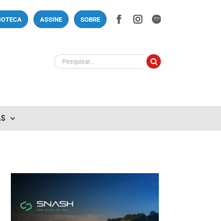
Facebook
Instagram
Spotify
LIOTECA
ASSINE
SOBRE
Buscar
resultados
para:
AS