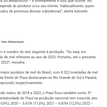
vos ou antibióticos – e normalmente é isso que ocorre. No
depende do produtor e/ou seu cliente. Habitualmente, quem
audos de presença dessas substâncias”, alerta Azevedo.
Foto: Shutterstock
o e outubro do ano seguinte à produção. “Ou seja, em
de mel referente ao ano de 2023. Portanto, até o presente
022”, ressalta.
 maior produtor de mel do Brasil, com 8.322 toneladas de mel
a frente do Piauí destacaram-se Rio Grande do Sul e Paraná,
nacional), respectivamente.
do maior, de 2018 a 2022, o Piauí ficou também como 3º
ntatividade do Piauí na produção nacional tem crescido ano
0,9%); 2020 – 5.673t (11,0%); 2021 – 6.876t (12,3%); 2022 –