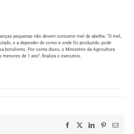
crianças pequenas não devem consumir mel de abelha. “O mel,
ado, e a depender de como e onde foi produzido, pode
sa botulismo. Por conta disso, o Ministério da Agricultura
menores de 1 ano”, finaliza o executivo.
Facebook
X
LinkedIn
Pinterest
E-
mail