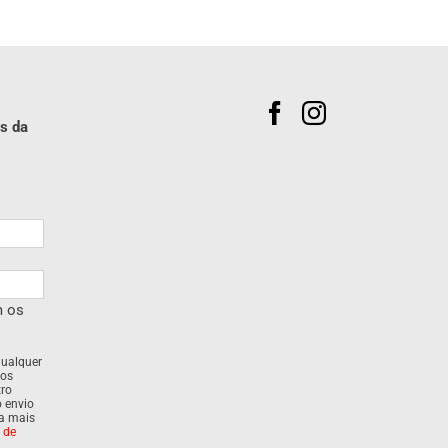
s da
m os
qualquer
dos
tro
o envio
ra mais
a de