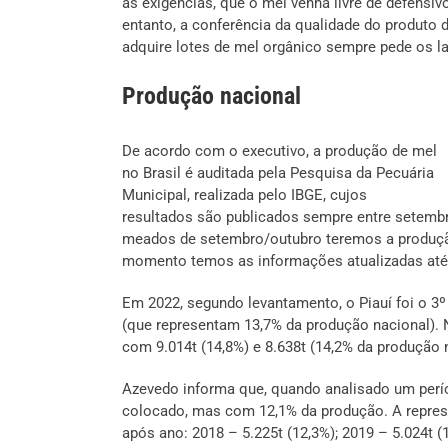
as exigências, que o mel venha livre de defensi
entanto, a conferência da qualidade do produto 
adquire lotes de mel orgânico sempre pede os l
Produção nacional
De acordo com o executivo, a produção de mel
no Brasil é auditada pela Pesquisa da Pecuária
Municipal, realizada pelo IBGE, cujos
resultados são publicados sempre entre setembr
meados de setembro/outubro teremos a produção 
momento temos as informações atualizadas até 2
Em 2022, segundo levantamento, o Piauí foi o 3º
(que representam 13,7% da produção nacional). N
com 9.014t (14,8%) e 8.638t (14,2% da produção 
Azevedo informa que, quando analisado um perío
colocado, mas com 12,1% da produção. A represe
após ano: 2018 – 5.225t (12,3%); 2019 – 5.024t (1