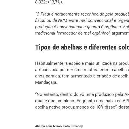
8.322t (13,7%).
“O Piauí é notadamente reconhecido pela produçã
fiscal ou de NCM entre mel convencional e org
produção é convencional e quanto é orgânica. En
tradicional fornecedor de mel orgânico”
, argumen
Tipos de abelhas e diferentes col
Habitualmente, a espécie mais utilizada na pro
africanizada por ser uma mistura entre a abelha e
anos para cá, tem aumentado a criação de abelhas
Mandaçaia.
“No entanto, dentro do volume produzido pela AP
quase que um nicho. Enquanto uma caixa de API
abelha nativa produz menos de 10% disso”, dest
Abelha sem ferrão. Foto: Pixabay