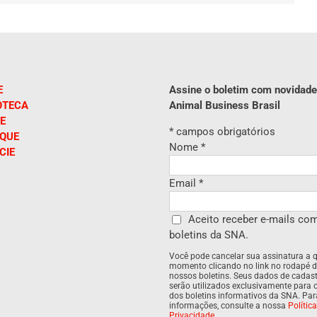
E
Assine o boletim com novidade
OTECA
Animal Business Brasil
E
*
campos obrigatórios
IQUE
Nome
*
CIE
Email
*
Aceito receber e-mails co
boletins da SNA.
Você pode cancelar sua assinatura a 
momento clicando no link no rodapé 
nossos boletins. Seus dados de cadas
serão utilizados exclusivamente para 
dos boletins informativos da SNA. Pa
informações, consulte a nossa
Polític
Privacidade
.