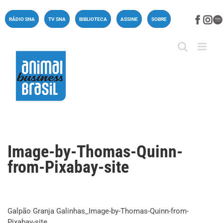
Ir
para
Face
In
RÁDIO SNA
TV SNA
BIBLIOTECA
ASSINE
SOBRE
o
conteúdo
Image-by-Thomas-Quinn-
from-Pixabay-site
Galpão Granja Galinhas_Image-by-Thomas-Quinn-from-
Pixabay-site