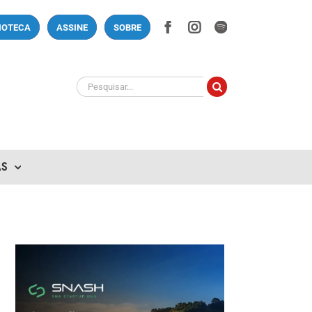
Facebook
Instagram
Spotify
LIOTECA
ASSINE
SOBRE
Buscar
resultados
para:
AS