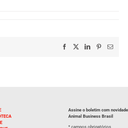
Facebook
X
LinkedIn
Pinterest
E-
mail
E
Assine o boletim com novidade
OTECA
Animal Business Brasil
E
*
campos obrigatórios