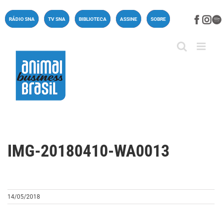
Ir
para
Face
In
RÁDIO SNA
TV SNA
BIBLIOTECA
ASSINE
SOBRE
o
conteúdo
IMG-20180410-WA0013
14/05/2018