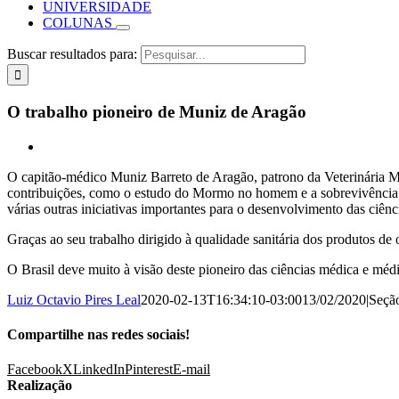
UNIVERSIDADE
COLUNAS
Buscar resultados para:
O trabalho pioneiro de Muniz de Aragão
O capitão-médico Muniz Barreto de Aragão, patrono da Veterinária Mil
contribuições, como o estudo do Mormo no homem e a sobrevivência do
várias outras iniciativas importantes para o desenvolvimento das ciênc
Graças ao seu trabalho dirigido à qualidade sanitária dos produtos de
O Brasil deve muito à visão deste pioneiro das ciências médica e médi
Luiz Octavio Pires Leal
2020-02-13T16:34:10-03:00
13/02/2020
|
Seçã
Compartilhe nas redes sociais!
Facebook
X
LinkedIn
Pinterest
E-mail
Realização