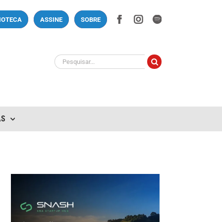
Facebook
Instagram
Spotify
LIOTECA
ASSINE
SOBRE
Buscar
resultados
para:
AS