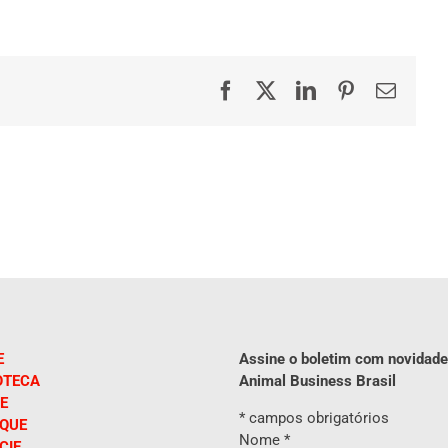
Facebook
X
LinkedIn
Pinterest
E-
mail
E
Assine o boletim com novidade
OTECA
Animal Business Brasil
E
*
campos obrigatórios
IQUE
Nome
*
CIE