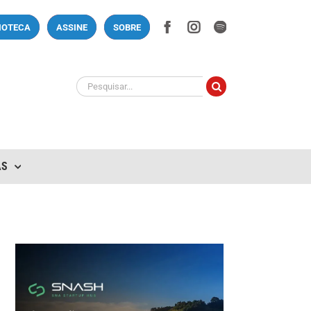
Facebook
Instagram
Spotify
LIOTECA
ASSINE
SOBRE
Buscar
resultados
para:
AS