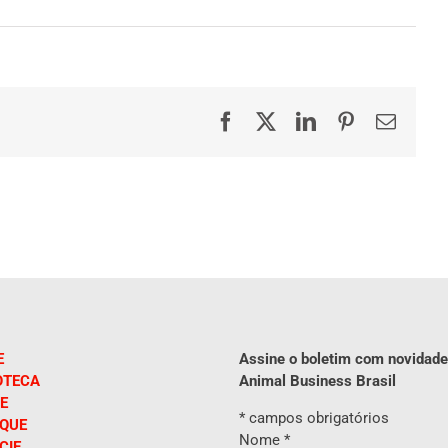
Facebook
X
LinkedIn
Pinterest
E-
mail
E
Assine o boletim com novidade
OTECA
Animal Business Brasil
E
*
campos obrigatórios
IQUE
Nome
*
CIE