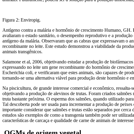
Figura 2: Enviropig.
Antígeno contra a malária e hormônio de crescimento Humano, GH. Be
avaliaram o estado sanitário, o desempenho reprodutivo e a produçã
antígeno da malária. Observaram que as cabras que expressavam o ant
recombinante no leite. Este estudo demonstrou a viabilidade da produçã
animais transgênicos.
Salamone et al, 2006, objetivando estudar a produção de biofármacos 
expressando no leite um gene recombinante do hormônio de crescime
Escherichia coli, e verificaram que estes animais, são capazes de prod
tornando-se uma alternativa viável para produção deste hormônio e e
Na piscicultura, de grande interesse comercial e econômico, ressalta
objetivando a produção de alevinos de trutas. Foram criados salmões
truta bastante próxima. O esperma dos salmões, quando utilizado para f
Tal descoberta pode ser usada para incrementar a produção de peixes em
importante considerar que salmões e trutas estão separados por cerca
estudos são exemplos de como a transgenia também pode ser utilizad
características de carcaça e qualidade de carne de animais de interesse
OGMs de origem vegetal