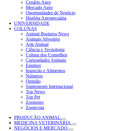
Cenário Agro
Mercado Agro
Oportunidades de Negócio
História Agropecuária
UNIVERSIDADE
COLUNAS
Animal Business News
Animais Silvestres
Arte Animal
Ciência e Tecnologia
Coluna dos Conselhos
Curiosidades Animais
Equinos
Inspeção e Alimentos
Números
Opinião
Suplemento Internacional
Top News
Top Pet
Zoonoses
Zootecnia
PRODUÇÃO ANIMAL
MEDICINA VETERINÁRIA
NEGÓCIOS E MERCADO