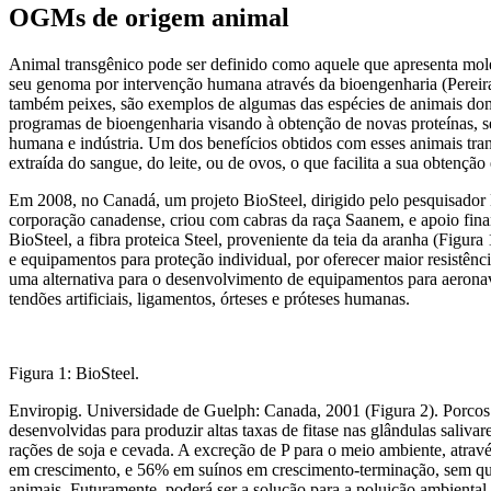
OGMs de origem animal
Animal transgênico pode ser definido como aquele que apresenta mo
seu genoma por intervenção humana através da bioengenharia (Pereira, 
também peixes, são exemplos de algumas das espécies de animais dom
programas de bioengenharia visando à obtenção de novas proteínas, s
humana e indústria. Um dos benefícios obtidos com esses animais tran
extraída do sangue, do leite, ou de ovos, o que facilita a sua obtenção 
Em 2008, no Canadá, um projeto BioSteel, dirigido pelo pesquisado
corporação canadense, criou com cabras da raça Saanem, e apoio fi
BioSteel, a fibra proteica Steel, proveniente da teia da aranha (Figur
e equipamentos para proteção individual, por oferecer maior resistênci
uma alternativa para o desenvolvimento de equipamentos para aeronave
tendões artificiais, ligamentos, órteses e próteses humanas.
Figura 1: BioSteel.
Enviropig. Universidade de Guelph: Canada, 2001 (Figura 2). Porcos 
desenvolvidas para produzir altas taxas de fitase nas glândulas saliva
rações de soja e cevada. A excreção de P para o meio ambiente, atrav
em crescimento, e 56% em suínos em crescimento-terminação, sem qu
animais. Futuramente, poderá ser a solução para a poluição ambiental,