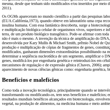
mesma, desde que tenham sido modificados e/ou inseridos por meio d
2011).
Os OGMs apareceram no mundo científico a partir das pesquisas labo
(EUA.Califórnia,1973), quando obteve em laboratório uma cepa recombi
insulina humana. Com essa fantástica descoberta, surge a biotecnolo
e multiplicação biológica celular de organismos vivos, superiores e in
terra, de um produto biológico transgênico. Pode-se afirmar com toda
não é mais o mesmo. A invenção da técnica de amplificação do DNA,
desenvolvida por Kary Mullis & Michael Smith, prêmio Nobel de Quími
produção e multiplicação de cópias de fragmentos de genes, constituiç
modificados, ganharam dimensões extraordinárias possibilitando na m
determinar a seqüência nucleotídica de um segmento, amplificar o D
genes, modificá-los por engenharia genética e reintroduzi-los em célu
mecanismos de regulação e de expressão gênica (Chaves, 2006); amplio
aparecimento de novas ciências gênicas como: engenharia genética, b
Benefícios e malefícios
Como toda a inovação tecnológica, principalmente quando se intervém
transformando ou modificando-os, tem seus benefícios e malefícios; e
resultados mundiais benéficos alcançados em biotecnologia, envolv
vegetal, na produção de alimentos, na medicina humana e meio ambie