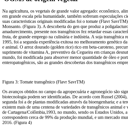
Na agricultura, os vegetais de grande valor agregado: econômico, alim
em grande escala pela humanidade, também sofreram especulações cie
suas caracteristicas originais modificadas foi o tomate (Flavr Savr
Monsanto. (Figura 3). A descoberta do gen que produz a poligalactur
amadurecimento, presente nos transgênicos fez retardar essas caracter
fruta, de grande emprego na culinária e indústria. A soja transgênic
1995, foi a segunda experiência exitosa no melhoramento genético 
e animal. O arroz dourado (golden rice) rico em beta-caroteno, precur
suprimento de vitamina A, preventivo da Cegueira em crianças desnut
mundo, foi modificada para absorver menor quantidade de óleo e porta
enteropatogênicos, são as grandes descobertas dos transgênicos empr
Figura 3: Tomate transgênico (Flavr SavrTM)
Os avanços obtidos no campo da agropecuária e agronegócio são signi
biotecnologia podem ser identificadas. De acordo com Russel (2004), 
segunda foi a de plantas modificadas através da bioengenharia; e a ter
existem mais de uma centena de variedades de transgênicos animal e v
de Cartagena/Colômbia,1993, no mundo, sendo os Estados Unidos, a 
correspondem cerca de 99% da produção mundial, e um mercado mu
2016. (Figura 4)