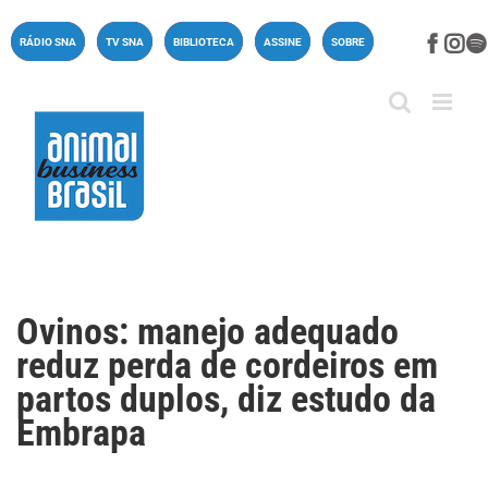
Ir
para
Face
In
RÁDIO SNA
TV SNA
BIBLIOTECA
ASSINE
SOBRE
o
conteúdo
Ovinos: manejo adequado
reduz perda de cordeiros em
partos duplos, diz estudo da
Embrapa