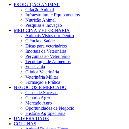
PRODUÇÃO ANIMAL
Criação Animal
Infraestrutura e Equipamentos
Nutrição Animal
Pesquisa e inovação
MEDICINA VETERINÁRIA
Animais Vistos por Dentro
Ciência e Saúde
Dicas para veterinários
Imortais da Veterinária
Perguntas ao Veterinário
Tecnologia de Alimentos
Você sabia
Clínica Veterinária
Veterinária Militar
Formação e Prática
NEGÓCIOS E MERCADO
Casos de Sucesso
Cenário Agro
Mercado Agro
Oportunidades de Negócio
História Agropecuária
UNIVERSIDADE
COLUNAS
Animal Business News