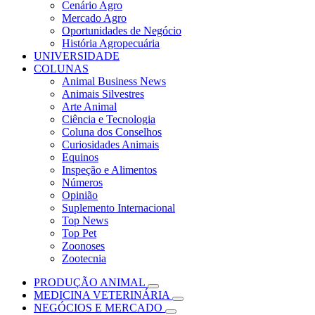
Cenário Agro
Mercado Agro
Oportunidades de Negócio
História Agropecuária
UNIVERSIDADE
COLUNAS
Animal Business News
Animais Silvestres
Arte Animal
Ciência e Tecnologia
Coluna dos Conselhos
Curiosidades Animais
Equinos
Inspeção e Alimentos
Números
Opinião
Suplemento Internacional
Top News
Top Pet
Zoonoses
Zootecnia
PRODUÇÃO ANIMAL
MEDICINA VETERINÁRIA
NEGÓCIOS E MERCADO