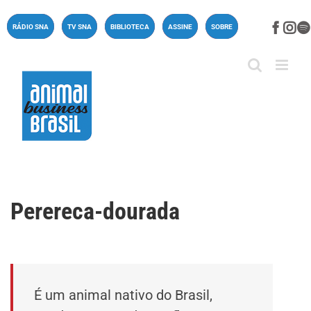
Ir
para
Face
In
RÁDIO SNA
TV SNA
BIBLIOTECA
ASSINE
SOBRE
o
conteúdo
Perereca-dourada
É um animal nativo do Brasil,