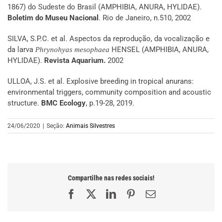
1867) do Sudeste do Brasil (AMPHIBIA, ANURA, HYLIDAE).
Boletim do Museu Nacional
. Rio de Janeiro, n.510, 2002
SILVA, S.P.C. et al. Aspectos da reprodução, da vocalização e
da larva
HENSEL (AMPHIBIA, ANURA,
Phrynohyas mesophaea
HYLIDAE).
Revista Aquarium.
2002
ULLOA, J.S. et al. Explosive breeding in tropical anurans:
environmental triggers, community composition and acoustic
structure.
BMC Ecology
, p.19-28, 2019.
24/06/2020
|
Seção:
Animais Silvestres
Compartilhe nas redes sociais!
Facebook
X
LinkedIn
Pinterest
E-
mail