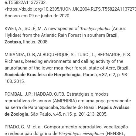
e.T55822A11372732.
<https://dx.doi.org/10.2305/IUCN.UK.2004.RLTS.T55822A1137273
Acesso em 09 de junho de 2020.
KWET, A.; SOLÉ, M. A new species of
(Anura:
Trachycephalus
Hylidae) from the Atlantic Rain Forest in southern Brazil.
Zootaxa
, Ilheus. 2008.
MIRANDA, D. B; ALBUQUERQUE, S.; TURCI, L.; BERNARDE, P. S.
Richness, breeding environments and calling activity of the
anurofauna of the lower moa river forest, state of Acre, Brazil.
Sociedade Brasileira de Herpetologia
. Paraná, v.32, n.2, p. 93-
108, 2015.
POMBAL, J.P.; HADDAD, C.F.B. Estratégias e modos
reprodutivos de anuros (AMPHIBIA) em uma poça permanente
na serra de Paranapiacaba, Sudeste do Brasil.
Papéis Avulsos
de Zoologia
, São Paulo, v.45, n.15, p. 201-213, 2005.
PRADO, G. M. et al. Comportamento reprodutivo, vocalização
e redescrição do girino de
(HENSEL,
Phrynohyas mesophaea