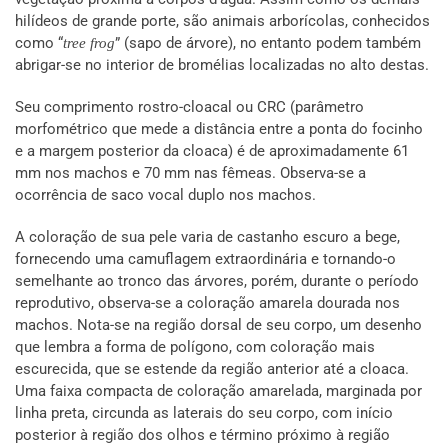
hilídeos de grande porte, são animais arborícolas, conhecidos
como “
” (sapo de árvore), no entanto podem também
tree frog
abrigar-se no interior de bromélias localizadas no alto destas.
Seu comprimento rostro-cloacal ou CRC (parâmetro
morfométrico que mede a distância entre a ponta do focinho
e a margem posterior da cloaca) é de aproximadamente 61
mm nos machos e 70 mm nas fêmeas. Observa-se a
ocorrência de saco vocal duplo nos machos.
A coloração de sua pele varia de castanho escuro a bege,
fornecendo uma camuflagem extraordinária e tornando-o
semelhante ao tronco das árvores, porém, durante o período
reprodutivo, observa-se a coloração amarela dourada nos
machos. Nota-se na região dorsal de seu corpo, um desenho
que lembra a forma de polígono, com coloração mais
escurecida, que se estende da região anterior até a cloaca.
Uma faixa compacta de coloração amarelada, marginada por
linha preta, circunda as laterais do seu corpo, com início
posterior à região dos olhos e término próximo à região