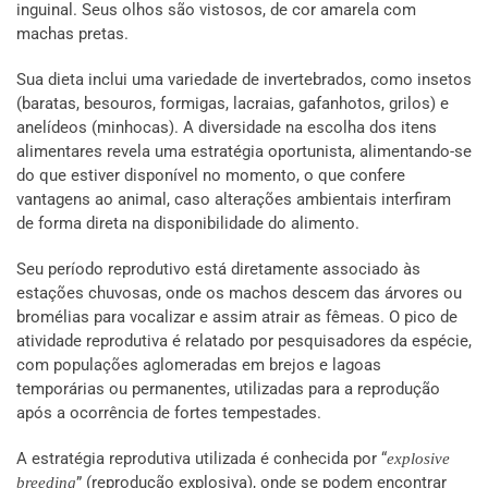
inguinal. Seus olhos são vistosos, de cor amarela com
machas pretas.
Sua dieta inclui uma variedade de invertebrados, como insetos
(baratas, besouros, formigas, lacraias, gafanhotos, grilos) e
anelídeos (minhocas). A diversidade na escolha dos itens
alimentares revela uma estratégia oportunista, alimentando-se
do que estiver disponível no momento, o que confere
vantagens ao animal, caso alterações ambientais interfiram
de forma direta na disponibilidade do alimento.
Seu período reprodutivo está diretamente associado às
estações chuvosas, onde os machos descem das árvores ou
bromélias para vocalizar e assim atrair as fêmeas. O pico de
atividade reprodutiva é relatado por pesquisadores da espécie,
com populações aglomeradas em brejos e lagoas
temporárias ou permanentes, utilizadas para a reprodução
após a ocorrência de fortes tempestades.
A estratégia reprodutiva utilizada é conhecida por “
explosive
” (reprodução explosiva), onde se podem encontrar
breeding