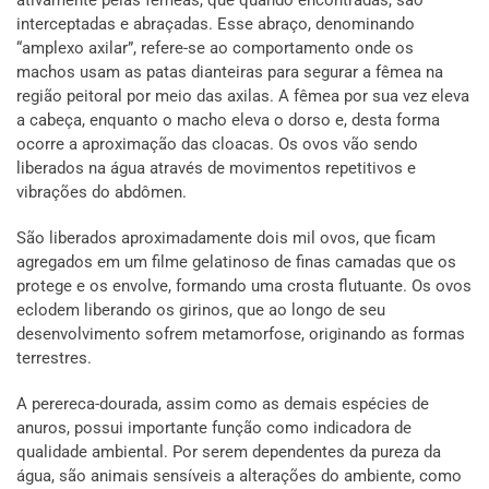
ativamente pelas fêmeas, que quando encontradas, são
interceptadas e abraçadas. Esse abraço, denominando
“amplexo axilar”, refere-se ao comportamento onde os
machos usam as patas dianteiras para segurar a fêmea na
região peitoral por meio das axilas. A fêmea por sua vez eleva
a cabeça, enquanto o macho eleva o dorso e, desta forma
ocorre a aproximação das cloacas. Os ovos vão sendo
liberados na água através de movimentos repetitivos e
vibrações do abdômen.
São liberados aproximadamente dois mil ovos, que ficam
agregados em um filme gelatinoso de finas camadas que os
protege e os envolve, formando uma crosta flutuante. Os ovos
eclodem liberando os girinos, que ao longo de seu
desenvolvimento sofrem metamorfose, originando as formas
terrestres.
A perereca-dourada, assim como as demais espécies de
anuros, possui importante função como indicadora de
qualidade ambiental. Por serem dependentes da pureza da
água, são animais sensíveis a alterações do ambiente, como