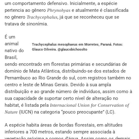
um comportamento defensivo. Inicialmente, a espécie
pertencia ao gênero
e atualmente é classificada
Phrynohyas
no gênero
, já que se reconheceu que se
Trachycephalus
tratava de sinonímia.
É um
animal
Trachycephalus mesophaeus em Morretes, Paraná. Fotos:
Glauco Oilveira. @glaucobichosolto
nativo do
Brasil,
sendo encontrado em florestas primárias e secundárias de
domínio de Mata Atlântica, distribuindo-se dos estados de
Pernambuco ao Rio Grande do sul, com registros também no
centro e leste de Minas Gerais. Devido à sua ampla
distribuição e ao grande número de indivíduos, assim como à
sua capacidade de suportar certo nível de alteração no
habitat, é listada pela
Internacional Union for Conservation of
(IUCN) na categoria “pouco preocupante” (LC).
Nature
A espécie habita áreas de bordas florestais, em altitudes
inferiores a 700 metros, estando sempre associada à
vegetação próxima a corpos d’água. Assim como os demais