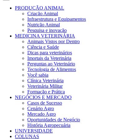
PRODUÇÃO ANIMAL
Criação Animal
Infraestrutura e Equipamentos
Nutrição Animal
Pesquisa e inovação
MEDICINA VETERINÁRIA
Animais Vistos por Dentro
Ciência e Saúde
Dicas para veterinários
Imortais da Veterinária
Perguntas ao Veterinário
Tecnologia de Alimentos
Você sabia
Clínica Veterinária
Veterinária Militar
Formação e Prática
NEGÓCIOS E MERCADO
Casos de Sucesso
Cenário Agro
Mercado Agro
Oportunidades de Negócio
História Agropecuária
UNIVERSIDADE
COLUNAS