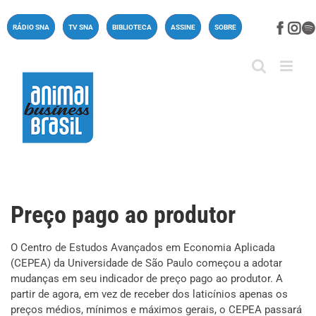
Ir
para
Face
In
RÁDIO SNA
TV SNA
BIBLIOTECA
ASSINE
SOBRE
o
conteúdo
Preço pago ao produtor
O Centro de Estudos Avançados em Economia Aplicada
(CEPEA) da Universidade de São Paulo começou a adotar
mudanças em seu indicador de preço pago ao produtor. A
partir de agora, em vez de receber dos laticínios apenas os
preços médios, mínimos e máximos gerais, o CEPEA passará