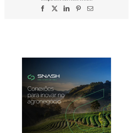
Facebook
X
LinkedIn
Pinterest
E-
mail