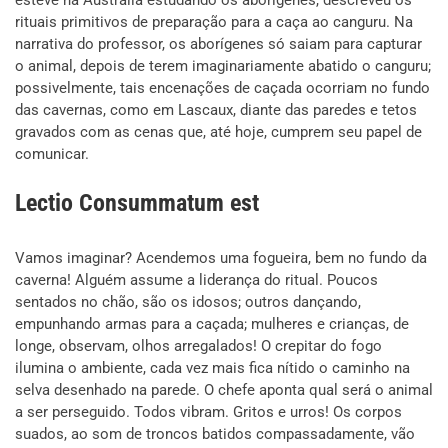
rituais primitivos de preparação para a caça ao canguru. Na
narrativa do professor, os aborígenes só saiam para capturar
o animal, depois de terem imaginariamente abatido o canguru;
possivelmente, tais encenações de caçada ocorriam no fundo
das cavernas, como em Lascaux, diante das paredes e tetos
gravados com as cenas que, até hoje, cumprem seu papel de
comunicar.
Lectio Consummatum est
Vamos imaginar? Acendemos uma fogueira, bem no fundo da
caverna! Alguém assume a liderança do ritual. Poucos
sentados no chão, são os idosos; outros dançando,
empunhando armas para a caçada; mulheres e crianças, de
longe, observam, olhos arregalados! O crepitar do fogo
ilumina o ambiente, cada vez mais fica nítido o caminho na
selva desenhado na parede. O chefe aponta qual será o animal
a ser perseguido. Todos vibram. Gritos e urros! Os corpos
suados, ao som de troncos batidos compassadamente, vão