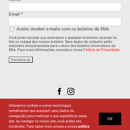
Email
*
Aceito receber e-mails com os boletins da SNA.
Você pode cancelar sua assinatura a qualquer momento clicando no
link no rodapé dos nossos boletins. Seus dados de cadastro serão
utilizados exclusivamente para o envio dos boletins informativos da
SNA. Para mais informações, consulte a nossa
Política de Privacidade
.
Utilizamos cookies e outras tecnologias
semelhantes que acessam seus dados de
navegação para melhorar a sua experiência neste
OK
site. Ao navegar no nosso site, você aceita tais
© 2020. Sociedade Nacional de Agricultura.
Política de
condições. Para saber mais acesse a nossa
política