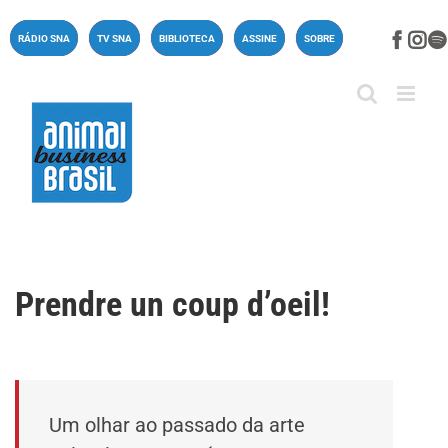
Ir
para
Face
In
RÁDIO SNA
TV SNA
BIBLIOTECA
ASSINE
SOBRE
o
conteúdo
Prendre un coup d’oeil!
Um olhar ao passado da arte