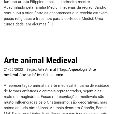
famoso artista Filippino Lippi, seu primeiro mestre.
Apadrinhado pela família Médici, mecenas da região, Sandro
continuou a criar. Entre as encomendas que recebia estavam
peças religiosas e trabalhos para a corte dos Médici. Uma
curiosidade: em algumas
[...]
Arte animal Medieval
21/09/2022
|
Seção:
Arte Animal
|
Tags:
Arqueologia
,
Arte
medieval
,
Arte simbólica
,
Cristianismo
A representação animal na arte medieval é rica na diversidade
de formas artísticas e animais representados, sejam eles
reais ou imaginários. Essas representações medievais são
muito influenciadas pelo Cristianismo: são decorativas, mas
acima de tudo simbólicas. Animais denotam Criação, Bem e
Mal, Deus ou o Diabo. Eles florescem nas igrejas, nos vitrais,