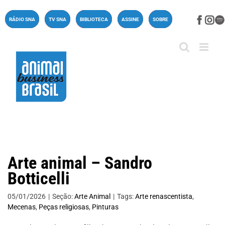
Ir
para
Face
In
RÁDIO SNA
TV SNA
BIBLIOTECA
ASSINE
SOBRE
o
conteúdo
Arte animal – Sandro
Botticelli
05/01/2026
|
Seção:
Arte Animal
|
Tags:
Arte renascentista
,
Mecenas
,
Peças religiosas
,
Pinturas