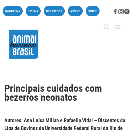
Ir
para
Face
In
RÁDIO SNA
TV SNA
BIBLIOTECA
ASSINE
SOBRE
o
conteúdo
Principais cuidados com
bezerros neonatos
Autores: Ana Luísa Millan e Rafaella Vidal – Discentes da
Liga de Bovinos da Universidade Federal Rural do Rio de