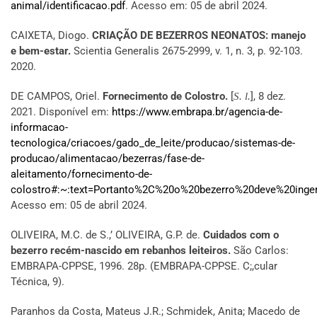
animal/identificacao.pdf
. Acesso em: 05 de abril 2024.
CAIXETA, Diogo.
CRIAÇÃO DE BEZERROS NEONATOS: manejo
e bem-estar.
Scientia Generalis 2675-2999, v. 1, n. 3, p. 92-103.
2020.
DE CAMPOS, Oriel.
Fornecimento de Colostro.
[
], 8 dez.
S. l.
2021. Disponível em:
https://www.embrapa.br/agencia-de-
informacao-
tecnologica/criacoes/gado_de_leite/producao/sistemas-de-
producao/alimentacao/bezerras/fase-de-
aleitamento/fornecimento-de-
colostro#:~:text=Portanto%2C%20o%20bezerro%20deve%20ing
Acesso em: 05 de abril 2024.
OLIVEIRA, M.C. de S.,’ OLIVEIRA, G.P. de.
Cuidados com o
bezerro recém-nascido em rebanhos leiteiros.
São Carlos:
EMBRAPA-CPPSE, 1996. 28p. (EMBRAPA-CPPSE. C;,cular
Técnica, 9).
Paranhos da Costa, Mateus J.R.; Schmidek, Anita; Macedo de