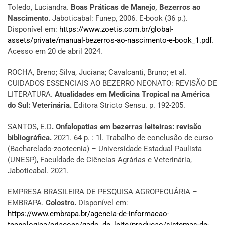
Toledo, Luciandra.
Boas Práticas de Manejo, Bezerros ao
Nascimento.
Jaboticabal: Funep, 2006. E-book (36 p.).
Disponível em:
https://www.zoetis.com.br/global-
assets/private/manual-bezerros-ao-nascimento-e-book_1.pdf
.
Acesso em 20 de abril 2024.
ROCHA, Breno; Silva, Juciana; Cavalcanti, Bruno; et al.
CUIDADOS ESSENCIAIS AO BEZERRO NEONATO: REVISÃO DE
LITERATURA.
Atualidades em Medicina Tropical na América
do Sul: Veterinária.
Editora Stricto Sensu. p. 192-205.
SANTOS, E.D
. Onfalopatias em bezerras leiteiras: revisão
bibliográfica.
2021. 64 p. : 1l. Trabalho de conclusão de curso
(Bacharelado-zootecnia) – Universidade Estadual Paulista
(UNESP), Faculdade de Ciências Agrárias e Veterinária,
Jaboticabal. 2021.
EMPRESA BRASILEIRA DE PESQUISA AGROPECUÁRIA –
EMBRAPA.
Colostro.
Disponível em:
https://www.embrapa.br/agencia-de-informacao-