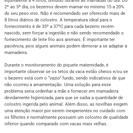
equivalente a 4 litros, dividido durante as mamadas do dia. Do
2º ao 5º dia, os bezerros devem mamar no mínimo 15 a 20%
do seu peso vivo. Não é recomendado ser oferecido mais de
8 litros diários de colostro. A temperatura ideal para o
fornecimento é de 35º a 37ºC para cada bezerro recém-
nascido, sem forçar a ingestão e não sendo recomendado o
fornecimento de leite frio aos animais. É importante ter
paciência, pois alguns animais podem demorar a se adaptar à
mamadeira.
Durante o monitoramento do piquete maternidade, é
importante observar se os tetos da vaca estão cheios e/ou se
o bezerro está com o “vazio” fundo, sendo indicativos de que
não ocorreu a amamentação. Uma solução para esse
problema seria ordenhar a mãe e fornecer em mamadeira
devidamente higienizada, para que se saiba a quantidade de
colostro ingerida pelo animal. Além disso, as novilhas exigem
uma atenção maior por serem inexperientes no cuidado com
os filhotes e normalmente possuem um colostro de qualidade
inferior quando comparado com vacas mais velhas.