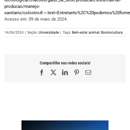
tecnologica/criacoes/gado_de_leite/producao/sistemas-de-
producao/manejo-
sanitario/colostro#:~:text=Entretanto%2C%20podemos%20for
Acesso em: 09 de maio de 2024.
14/06/2024
|
Seção:
Universidade
|
Tags:
Bem-estar animal
,
Bovinocultura
Compartilhe nas redes sociais!
Facebook
X
LinkedIn
Pinterest
E-
mail