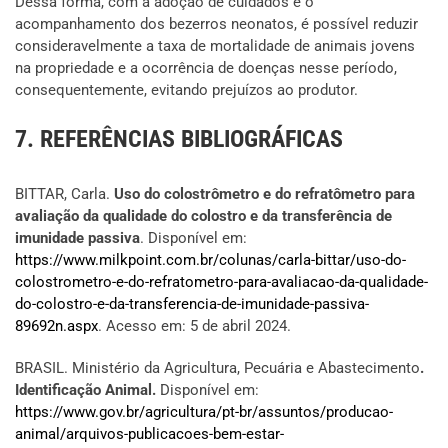
Dessa forma, com a adoção de cuidados e o
acompanhamento dos bezerros neonatos, é possível reduzir
consideravelmente a taxa de mortalidade de animais jovens
na propriedade e a ocorrência de doenças nesse período,
consequentemente, evitando prejuízos ao produtor.
7. REFERÊNCIAS BIBLIOGRÁFICAS
BITTAR, Carla.
Uso do colostrômetro e do refratômetro para
avaliação da qualidade do colostro e da transferência de
imunidade passiva
. Disponível em:
https://www.milkpoint.com.br/colunas/carla-bittar/uso-do-
colostrometro-e-do-refratometro-para-avaliacao-da-qualidade-
do-colostro-e-da-transferencia-de-imunidade-passiva-
89692n.aspx
. Acesso em: 5 de abril 2024.
BRASIL. Ministério da Agricultura, Pecuária e Abastecimento
.
Identificação Animal.
Disponível em:
https://www.gov.br/agricultura/pt-br/assuntos/producao-
animal/arquivos-publicacoes-bem-estar-