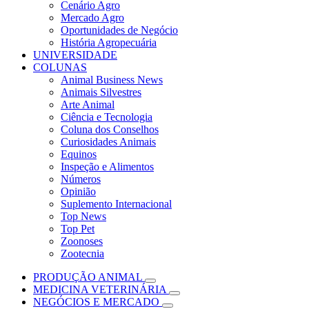
Cenário Agro
Mercado Agro
Oportunidades de Negócio
História Agropecuária
UNIVERSIDADE
COLUNAS
Animal Business News
Animais Silvestres
Arte Animal
Ciência e Tecnologia
Coluna dos Conselhos
Curiosidades Animais
Equinos
Inspeção e Alimentos
Números
Opinião
Suplemento Internacional
Top News
Top Pet
Zoonoses
Zootecnia
PRODUÇÃO ANIMAL
MEDICINA VETERINÁRIA
NEGÓCIOS E MERCADO