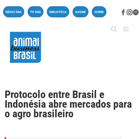
Ir
para
Face
In
RÁDIO SNA
TV SNA
BIBLIOTECA
ASSINE
SOBRE
o
conteúdo
Protocolo entre Brasil e
Indonésia abre mercados para
o agro brasileiro