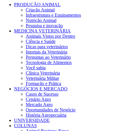
PRODUÇÃO ANIMAL
Criação Animal
Infraestrutura e Equipamentos
Nutrição Animal
Pesquisa e inovação
MEDICINA VETERINÁRIA
Animais Vistos por Dentro
Ciência e Saúde
Dicas para veterinários
Imortais da Veterinária
Perguntas ao Veterinário
Tecnologia de Alimentos
Você sabia
Clínica Veterinária
Veterinária Militar
Formação e Prática
NEGÓCIOS E MERCADO
Casos de Sucesso
Cenário Agro
Mercado Agro
Oportunidades de Negócio
História Agropecuária
UNIVERSIDADE
COLUNAS
Animal Business News