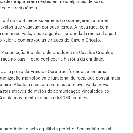
sidades imprimiram nestes animais algumas de suas
de e a resistência.
o sul do continente sul-americano começaram a tomar
cavalos que vagavam por suas terras. A nova raça, bem
a ser preservada, vindo a ganhar notoriedade mundial a partir
o valor e comprovou as virtudes do Cavalo Crioulo.
 Associação Brasileira de Criadores de Cavalos Crioulos
raça no país – para conhecer a história da entidade.
CC, a prova do Freio de Ouro transformou-se em uma
otimização morfológica e funcional da raça, que possui mais
ileiro. Aliado a isso, a transmissão televisiva da prova
usiastas através do meios de comunicação vinculados ao
 Crioula movimentou mais de R$ 130 milhões.
a harmônica e pelo equilíbrio perfeito. Seu padrão racial