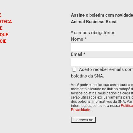
E
Assine o boletim com novidade
OTECA
Animal Business Brasil
E
*
campos obrigatórios
IQUE
Nome
*
CIE
Email
*
Aceito receber e-mails co
boletins da SNA.
Você pode cancelar sua assinatura a 
momento clicando no link no rodapé 
nossos boletins. Seus dados de cadas
serão utilizados exclusivamente para 
dos boletins informativos da SNA. Pa
informações, consulte a nossa
Polític
Privacidade
.