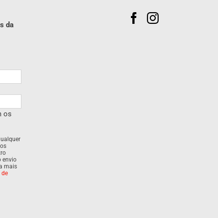
s da
m os
qualquer
dos
tro
o envio
ra mais
a de