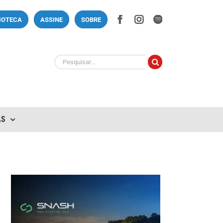
Facebook
Instagram
Spotify
LIOTECA
ASSINE
SOBRE
Buscar
resultados
para:
AS