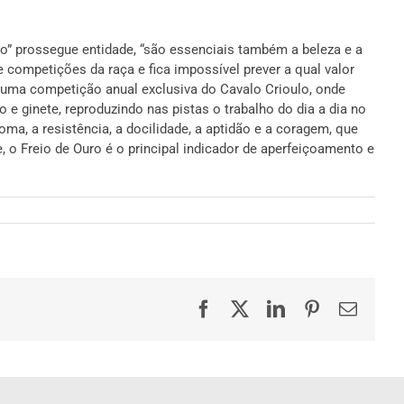
to” prossegue entidade, “são essenciais também a beleza e a
 competições da raça e fica impossível prever a qual valor
é uma competição anual exclusiva do Cavalo Crioulo, onde
e ginete, reproduzindo nas pistas o trabalho do dia a dia no
a, a resistência, a docilidade, a aptidão e a coragem, que
, o Freio de Ouro é o principal indicador de aperfeiçoamento e
Facebook
X
LinkedIn
Pinterest
E-
mail