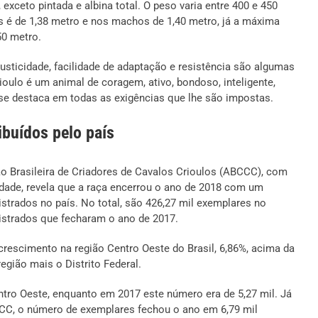
exceto pintada e albina total. O peso varia entre 400 e 450
s é de 1,38 metro e nos machos de 1,40 metro, já a máxima
50 metro.
usticidade, facilidade de adaptação e resistência são algumas
ioulo é um animal de coragem, ativo, bondoso, inteligente,
 se destaca em todas as exigências que lhe são impostas.
ibuídos pelo país
o Brasileira de Criadores de Cavalos Crioulos (ABCCC), com
dade, revela que a raça encerrou o ano de 2018 com um
strados no país. No total, são 426,27 mil exemplares no
egistrados que fecharam o ano de 2017.
crescimento na região Centro Oeste do Brasil, 6,86%, acima da
gião mais o Distrito Federal.
entro Oeste, enquanto em 2017 este número era de 5,27 mil. Já
CCC, o número de exemplares fechou o ano em 6,79 mil