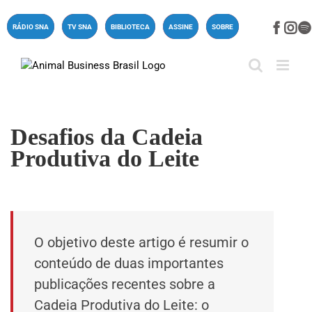
Ir
para
Face
In
RÁDIO SNA
TV SNA
BIBLIOTECA
ASSINE
SOBRE
o
conteúdo
Desafios da Cadeia
Produtiva do Leite
O objetivo deste artigo é resumir o
conteúdo de duas importantes
publicações recentes sobre a
Cadeia Produtiva do Leite: o