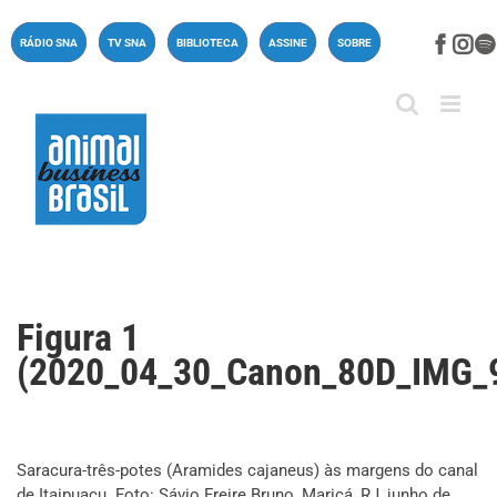
Ir
para
Face
In
RÁDIO SNA
TV SNA
BIBLIOTECA
ASSINE
SOBRE
o
conteúdo
Figura 1
(2020_04_30_Canon_80D_IMG_
Saracura-três-potes (Aramides cajaneus) às margens do canal
de Itaipuaçu. Foto: Sávio Freire Bruno, Maricá, RJ, junho de