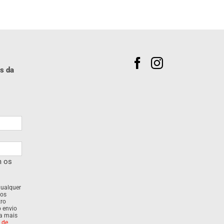
s da
m os
qualquer
dos
tro
o envio
ra mais
a de