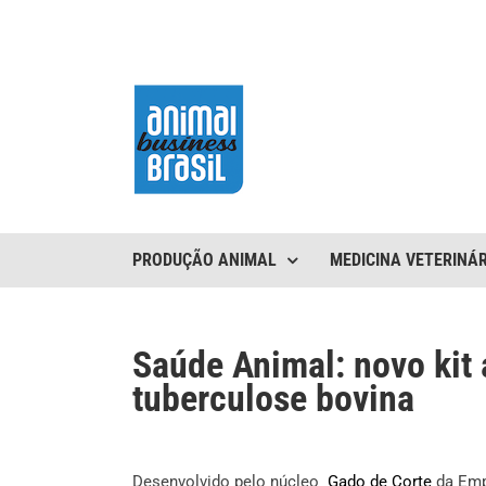
Ir
para
o
conteúdo
PRODUÇÃO ANIMAL
MEDICINA VETERINÁR
Saúde Animal: novo kit 
tuberculose bovina
Desenvolvido pelo núcleo
Gado de Corte
da Empr