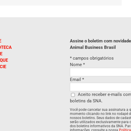
mail
E
Assine o boletim com novidade
OTECA
Animal Business Brasil
E
*
campos obrigatórios
IQUE
Nome
*
CIE
Email
*
Aceito receber e-mails co
boletins da SNA.
Você pode cancelar sua assinatura a 
momento clicando no link no rodapé 
nossos boletins. Seus dados de cadas
serão utilizados exclusivamente para 
dos boletins informativos da SNA. Pa
informações, consulte a nossa
Polític