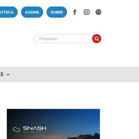
Facebook
Instagram
Spotify
LIOTECA
ASSINE
SOBRE
Buscar
resultados
para:
AS