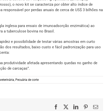
so), o novo kit se caracteriza por obter alto índice de
a responsável por perdas anuais de cerca de US$ 3 bilhões na
gla inglesa para ensaio de imunoadsorção enzimática) ao
ra a tuberculose bovina no Brasil.
apidez e possibilidade de testar várias amostras em curto
 dos resultados, baixo custo e fácil padronização para uso
centa:
ua produtividade afetada apresentando quedas no ganho de
ação de carcaças”.
veterinária
,
Pecuária de corte
Facebook
X
LinkedIn
Pinterest
E-