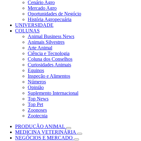
Cenário Agro
Mercado Agro
Oportunidades de Negócio
História Agropecuária
UNIVERSIDADE
COLUNAS
Animal Business News
Animais Silvestres
Arte Animal
Ciência e Tecnologia
Coluna dos Conselhos
Curiosidades Animais
Equinos
Inspeção e Alimentos
Números
Opinião
Suplemento Internacional
Top News
Top Pet
Zoonoses
Zootecnia
PRODUÇÃO ANIMAL
MEDICINA VETERINÁRIA
NEGÓCIOS E MERCADO