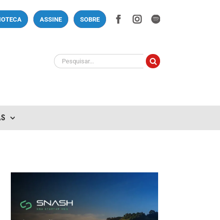
Facebook
Instagram
Spotify
LIOTECA
ASSINE
SOBRE
Buscar
resultados
para:
AS