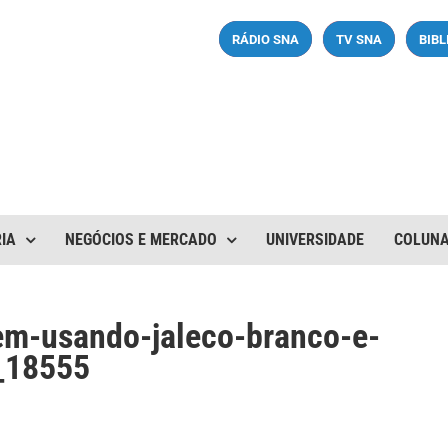
RÁDIO SNA
TV SNA
BIB
IA
NEGÓCIOS E MERCADO
UNIVERSIDADE
COLUN
em-usando-jaleco-branco-e-
__18555