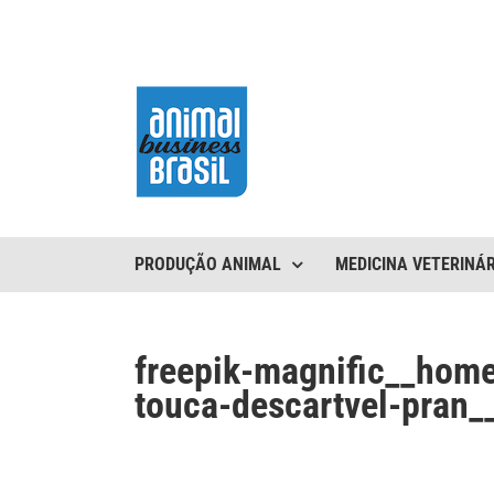
Ir
para
o
conteúdo
PRODUÇÃO ANIMAL
MEDICINA VETERINÁR
freepik-magnific__hom
touca-descartvel-pran