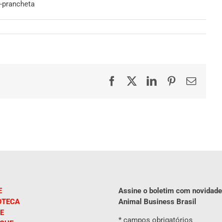
-prancheta
Facebook
X
LinkedIn
Pinterest
E-
mail
E
Assine o boletim com novidade
OTECA
Animal Business Brasil
E
*
campos obrigatórios