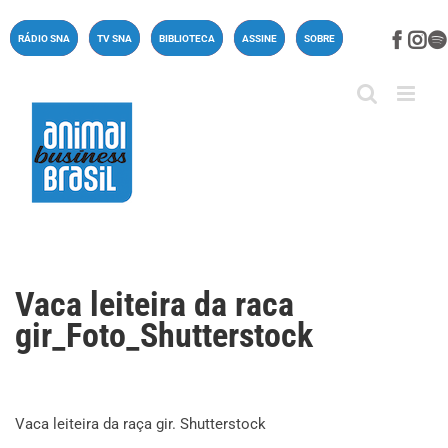
Ir
para
Face
In
RÁDIO SNA
TV SNA
BIBLIOTECA
ASSINE
SOBRE
o
conteúdo
Vaca leiteira da raca
gir_Foto_Shutterstock
Vaca leiteira da raça gir. Shutterstock