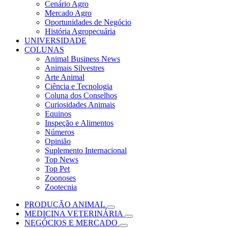
Cenário Agro
Mercado Agro
Oportunidades de Negócio
História Agropecuária
UNIVERSIDADE
COLUNAS
Animal Business News
Animais Silvestres
Arte Animal
Ciência e Tecnologia
Coluna dos Conselhos
Curiosidades Animais
Equinos
Inspeção e Alimentos
Números
Opinião
Suplemento Internacional
Top News
Top Pet
Zoonoses
Zootecnia
PRODUÇÃO ANIMAL
MEDICINA VETERINÁRIA
NEGÓCIOS E MERCADO