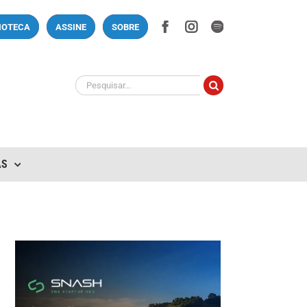
Facebook
Instagram
Spotify
LIOTECA
ASSINE
SOBRE
Buscar
resultados
para:
AS