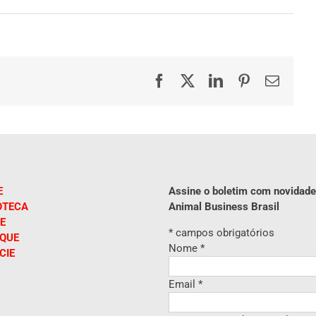
Facebook
X
LinkedIn
Pinterest
E-
mail
E
Assine o boletim com novidade
OTECA
Animal Business Brasil
E
*
campos obrigatórios
IQUE
Nome
*
CIE
Email
*