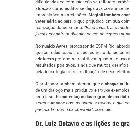
dificuldades de comunicação se refletem também
atuação como auditor se deparava constanteme
imprecisões ou omissões.
Magioli também apon
veterinária no país
, o que prejudica, em sua opi
realização do seminário: “
Essa iniciativa é mui
jovens encontram dificuldade em se expressar a
Romualdo Ayres
, professor da ESPM Rio, abord
que as redes sociais e acesso instantâneo às i
adotarem protocolos restritivos quanto ao uso d
resultados positivos, ainda que muitos desafios
pela tecnologia com a mitigação de seus efeito
O professor também afirmou que o
choque cultu
de um diálogo mais produtivo e trouxe exemplo
uma fase de
contestação das regras de conduta e
seres humanos com os animais mudou, o que cer
precisa ter com sua clientela
”, concluiu.
Dr. Luiz Octavio e as lições de g