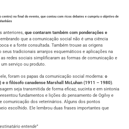
 centro) no final do evento, que contou com ricos debates e cumpriu o objetivo de
a Manhães
s anteriores,
que contaram também com ponderações e
la lembrando que a comunicação social não é uma ciência
 época e a fonte consultada. Também trouxe as origens
o seus tradicionais arranjos esquemáticos e aplicações na
, as redes sociais simplificaram as formas de comunicação e
e um serviço ou produto.
 ele, foram os papas da comunicação social moderna:
o
99) e o filósofo canadense Marshall McLuhan (1911 – 1980)
.
gem seja transmitida de forma eficaz, sucinta e em sintonia
apresentou fundamentos e lições do pensamento de Ogilvy e
de comunicação dos veterinários. Alguns dos pontos
meio escolhido. Ele lembrou duas frases importantes que
estinatário entende
”