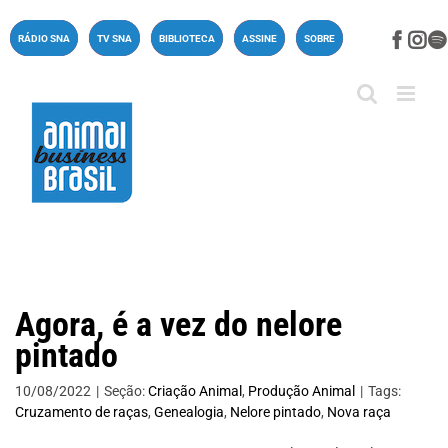
Ir
para
Face
In
RÁDIO SNA
TV SNA
BIBLIOTECA
ASSINE
SOBRE
o
conteúdo
Agora, é a vez do nelore
pintado
10/08/2022
|
Seção:
Criação Animal
,
Produção Animal
|
Tags:
Cruzamento de raças
,
Genealogia
,
Nelore pintado
,
Nova raça