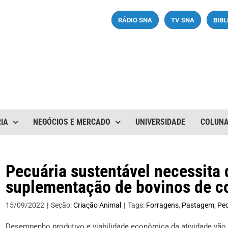
RÁDIO SNA
TV SNA
BIB
IA
NEGÓCIOS E MERCADO
UNIVERSIDADE
COLUN
Pecuária sustentável necessita 
suplementação de bovinos de c
15/09/2022
|
Seção:
Criação Animal
|
Tags:
Forragens
,
Pastagem
,
Pec
Desempenho produtivo e viabilidade econômica da atividade vã