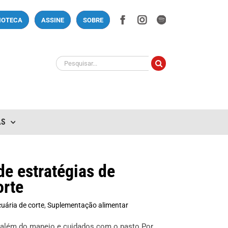
Facebook
Instagram
Spotify
LIOTECA
ASSINE
SOBRE
Buscar
resultados
para:
AS
de estratégias de
orte
uária de corte
,
Suplementação alimentar
o além do manejo e cuidados com o pasto Por