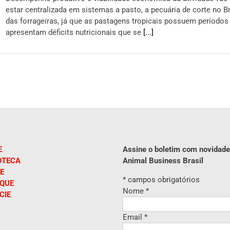
estar centralizada em sistemas a pasto, a pecuária de corte no B
das forrageiras, já que as pastagens tropicais possuem períodos 
apresentam déficits nutricionais que se
[...]
E
Assine o boletim com novidade
OTECA
Animal Business Brasil
E
*
campos obrigatórios
IQUE
Nome
*
CIE
Email
*