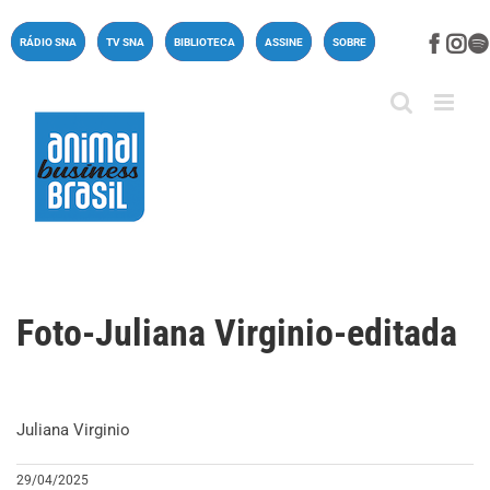
Ir
para
Face
In
RÁDIO SNA
TV SNA
BIBLIOTECA
ASSINE
SOBRE
o
conteúdo
Foto-Juliana Virginio-editada
Juliana Virginio
29/04/2025